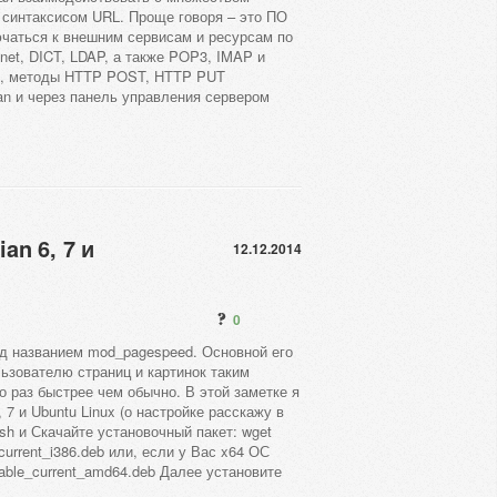
 синтаксисом URL. Проще говоря – это ПО
чаться к внешним сервисам и ресурсам по
net, DICT, LDAP, а также POP3, IMAP и
S, методы HTTP POST, HTTP PUT
an и через панель управления сервером
an 6, 7 и
12.12.2014
0
д названием mod_pagespeed. Основной его
ьзователю страниц и картинок таким
о раз быстрее чем обычно. В этой заметке я
 7 и Ubuntu Linux (о настройке расскажу в
sh и Скачайте установочный пакет: wget
e_current_i386.deb или, если у Вас x64 ОС
-stable_current_amd64.deb Далее установите