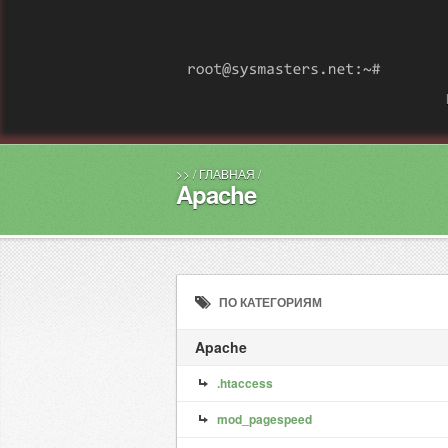
>>
/
ГЛАВНАЯ
/
Apache
ПО КАТЕГОРИЯМ
Apache
.htaccess
mod_pagespeed