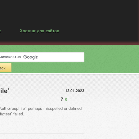
с
Хостинг для сайтов
le’
13.01.2023
0
thGroupFile’, perhaps misspelled or defined
gtest’ failed.