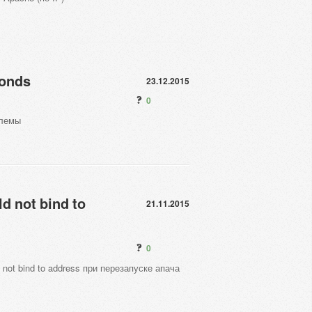
conds
23.12.2015
0
блемы
d not bind to
21.11.2015
0
not bind to address при перезапуске апача