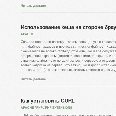
Читать дальше
Использование кеша на стороне брау
APACHE
Сначала пара слов на тему – зачем вообще нужно кеширова
html-файлов, архивов и прочих статических файлов). Кажды
скачивается не только html-код страницы, но и все сопут
оформления страницы (картинки, css-стили, js-скрипты и та
страницы файла – это не один запрос к серверу, а от десят
только нагрузка на сервер (что важно), но и дополнительно
пользователя (что важно как показатель качества сайта и 
Читать дальше
Как установить CURL
APACHE
/
PHP
/
PHP EXTENSIONS
cURL — бесплатная утилита командной строки, позволяющ