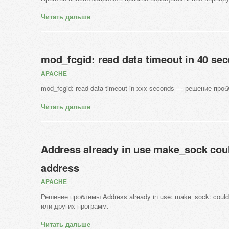
Читать дальше
mod_fcgid: read data timeout in 40 se
APACHE
mod_fcgid: read data timeout in xxx seconds — решение про
Читать дальше
Address already in use make_sock coul
address
APACHE
Решение проблемы Address already in use: make_sock: could 
или других программ.
Читать дальше