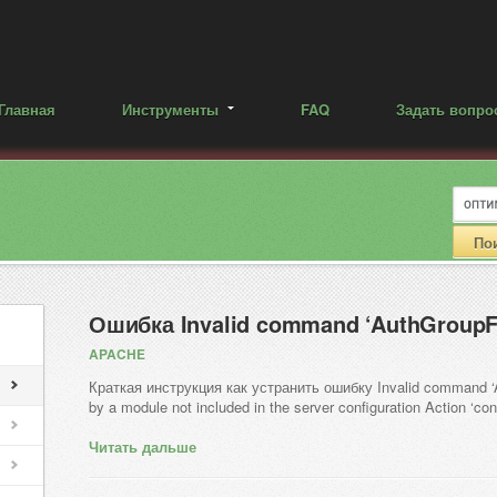
Главная
Инструменты
FAQ
Задать вопро
Ошибка Invalid command ‘AuthGroupFi
APACHE
Краткая инструкция как устранить ошибку Invalid command ‘Au
by a module not included in the server configuration Action ‘confi
Читать дальше