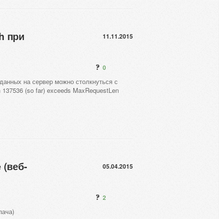
h при
11.11.2015
0
 данных на сервер можно столкнуться с
h 137536 (so far) exceeds MaxRequestLen
 (веб-
05.04.2015
2
пача)