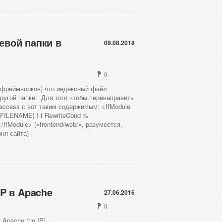
евой папки в
09.08.2018
0
и фреймворков) что индексный файл
 другой папке. Для того чтобы перенаправить
taccess с вот таким содержимым: <IfModule
FILENAME} !-f RewriteCond %
</IfModule> («frontend/web/», разумеется,
ня сайта)
IP в Apache
27.06.2016
0
Apache (по IP)