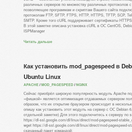
различных серверов по множеству различных протоколов с
позволяющее программам и скриптам Вашего сайта подклю
протоколам FTP, SFTP, FTPS, HTTP, HTTPS, TFTP, SCP, Tel
SMTP. Кроме того cURL поддерживает сертификаты HTTP
В этой заметке описана установка cURL в ОС CentOS, Debi
ISPManager
Читать дальше
Как установить mod_pagespeed в Debi
Ubuntu Linux
APACHE
/
MOD_PAGESPEED
/
NGINX
Сейчас приобрёл широкую популярность модуль Apache по
«фишкой» является оптимизация отдаваемых сервером пол
образом, что их открытие браузером происходит в нескольк
опишу как установить этот модуль на сервер с ОС Debian 6,
отдельной заметке) Для этого подключитесь к серверу по s
https://dl-ssl.google.com/dl/linux/direct/mod-pagespeed-stabl
wget https://dl-ssl.google.com/dl/linux/direct/mod-pagespeed
скачанный пакет командой: