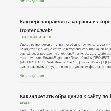
Читать дальше
Как перенаправлять запросы из корн
frontend/web/
.HTACCESS
/
APACHE
Иногда встречается ситуация (особенно при использовани
находится не в корне сайта, а в frontend/web/ или какой-то
ему запросы достаточно в корневой папке создать файл .h
mod_rewrite.c> RewriteEngine on #RewriteCond %{REQUEST_
{REQUEST_URI} !^web RewriteRule ^(.*)$ frontend/web/$1 [L] 
нужно заменить на путь к папке с индексным файлом от кор
Читать дальше
Как запретить обращения к сайту по 
APACHE
Простой способ запретить прямые обращения к веб-серверу 