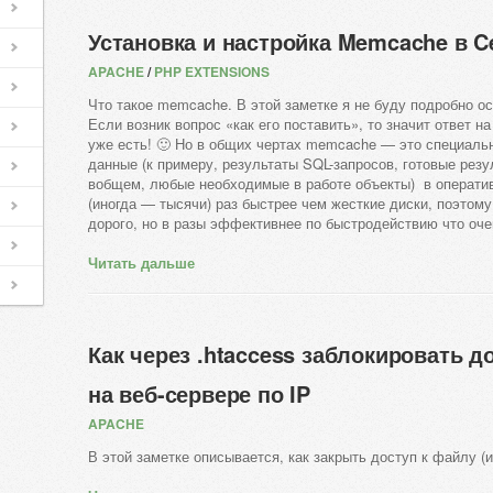
Установка и настройка Memcache в C
APACHE
/
PHP EXTENSIONS
Что такое memcache. В этой заметке я не буду подробно ос
Если возник вопрос «как его поставить», то значит ответ на
уже есть! 🙂 Но в общих чертах memcache — это специал
данные (к примеру, результаты SQL-запросов, готовые резу
вобщем, любые необходимые в работе объекты) в оператив
(иногда — тысячи) раз быстрее чем жесткие диски, поэтому
дорого, но в разы эффективнее по быстродействию что оче
Читать дальше
Как через .htaccess заблокировать д
на веб-сервере по IP
APACHE
В этой заметке описывается, как закрыть доступ к файлу (и