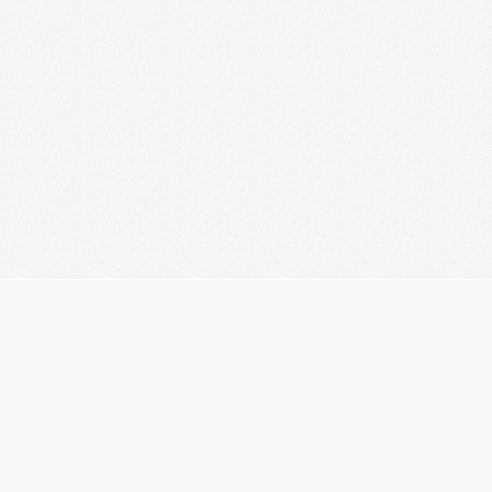
ABOUT US
ASNBLOCKER (БЛОКИРОВКА ВСЕХ IP ПРОВАЙДЕРА)
FAQ
БЛОГ
ГЕНЕРАТОР ПАРОЛЕЙ ОНЛАЙН
ГЛАВНАЯ
ЗАДАТЬ ВОПРОС
ИНСТРУМЕНТЫ АДМИНИСТРАТОРА
КАЛЬКУЛЯТОР CRON
ЛУЧШИЙ ХОСТИНГ САЙТОВ НА СЕГОДНЯШНИЙ ДЕНЬ
ПОИСК
©2026 · CheerApp HTML template by Mateusz Hajdziony