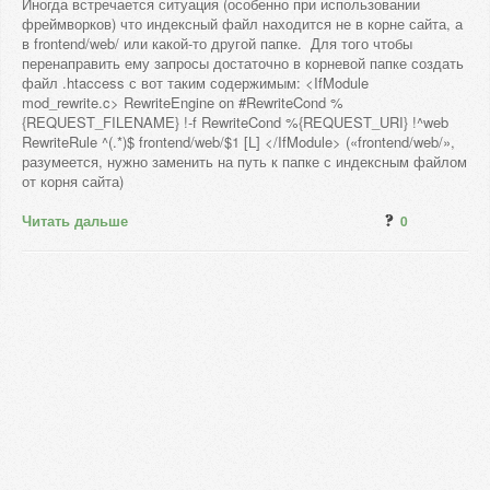
Иногда встречается ситуация (особенно при использовании
фреймворков) что индексный файл находится не в корне сайта, а
в frontend/web/ или какой-то другой папке. Для того чтобы
перенаправить ему запросы достаточно в корневой папке создать
файл .htaccess с вот таким содержимым: <IfModule
mod_rewrite.c> RewriteEngine on #RewriteCond %
{REQUEST_FILENAME} !-f RewriteCond %{REQUEST_URI} !^web
RewriteRule ^(.*)$ frontend/web/$1 [L] </IfModule> («frontend/web/»,
разумеется, нужно заменить на путь к папке с индексным файлом
от корня сайта)
Читать дальше
0