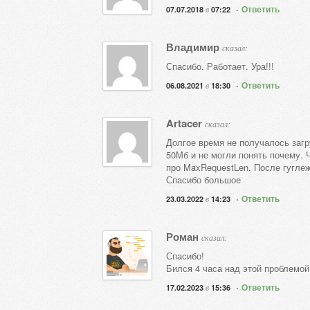
·
Ответить
в
07.07.2018
07:22
Владимир
сказал:
Спасибо. Работает. Ура!!!
·
Ответить
в
06.08.2021
18:30
Artacer
сказал:
Долгое время не получалось загр
50Мб и не могли понять почему. 
про MaxRequestLen. После гуглеж
Спасибо большое
·
Ответить
в
23.03.2022
14:23
Роман
сказал:
Спасибо!
Бился 4 часа над этой проблемой
·
Ответить
в
17.02.2023
15:36