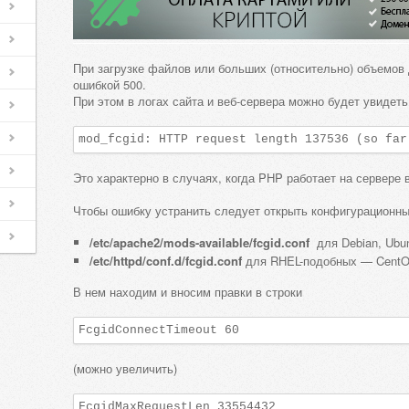
При загрузке файлов или больших (относительно) объемов
ошибкой 500.
При этом в логах сайта и веб-сервера можно будет увидеть
mod_fcgid: HTTP request length 137536 (so far
Это характерно в случаях, когда PHP работает на сервере 
Чтобы ошибку устранить следует открыть конфигурационны
/etc/apache2/mods-available/fcgid.conf
для Debian, Ubun
/etc/httpd/conf.d/fcgid.conf
для RHEL-подобных — CentOS
В нем находим и вносим правки в строки
FcgidConnectTimeout 60
(можно увеличить)
FcgidMaxRequestLen 33554432
