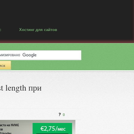
с
Хостинг для сайтов
 length при
0