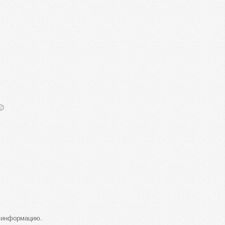
🙂
у информацию.