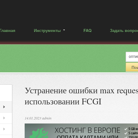
Главная
Инструменты
FAQ
Задать вопро
Устранение ошибки max request
использовании FCGI
14.01.2023
admin