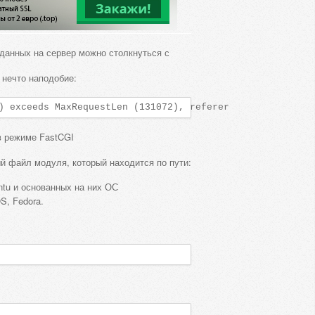
 данных на сервер можно столкнуться с
 нечто наподобие:
) exceeds MaxRequestLen (131072), referer
в режиме FastCGI
й файл модуля, который находится по пути:
tu и основанных на них ОС
, Fedora.