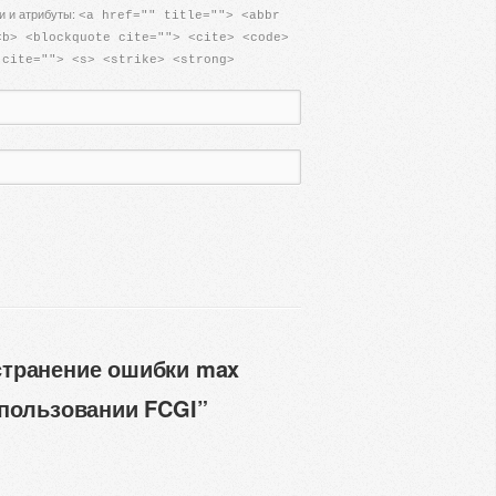
и и атрибуты:
<a href="" title=""> <abbr
<b> <blockquote cite=""> <cite> <code>
 cite=""> <s> <strike> <strong>
странение ошибки max
использовании FCGI”