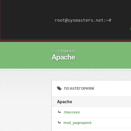
>>
/
ГЛАВНАЯ
/
Apache
ПО КАТЕГОРИЯМ
Apache
.htaccess
mod_pagespeed