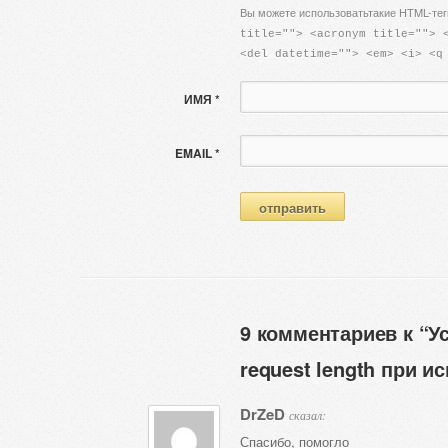
Вы можете использоватьтакие HTML-тег
title=""> <acronym title=""> 
<del datetime=""> <em> <i> <q
ИМЯ *
EMAIL *
9 комментариев к “У
request length при 
DrZeD
сказал:
Спасибо, помогло